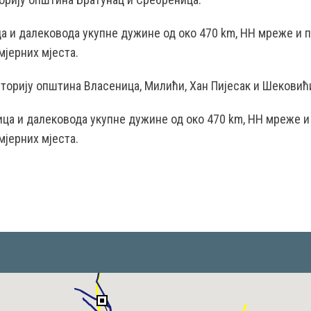
ица и далековода укупне дужине од око 470 km, НН мреже и 
мјерних мјеста.
торију општина Власеница, Милићи, Хан Пијесак и Шековић
ница и далековода укупне дужине од око 470 km, НН мреже и
мјерних мјеста.