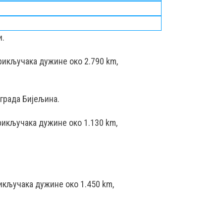
и.
рикључака дужине око 2.790 km,
градa Бијељина.
рикључака дужине око 1.130 km,
икључака дужине око 1.450 km,