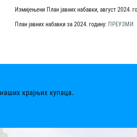
Измијењени План јавних набавки, август 2024. г
План јавних набавки за 2024. годину:
ПРЕУЗМИ
наших крајњих купаца.