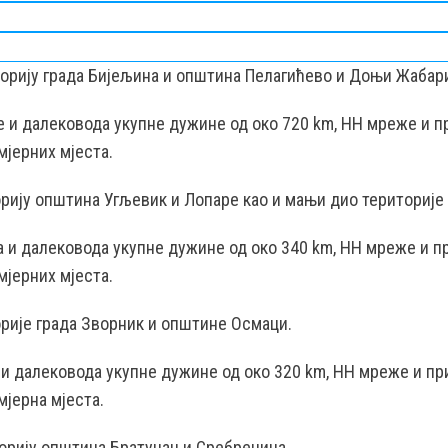
торију града Бијељина и општина Пелагићево и Доњи Жабар
це и далековода укупне дужине од око 720 km, НН мреже и п
мјерних мјеста.
рију општина Угљевик и Лопаре као и мањи дио територије 
ца и далековода укупне дужине од око 340 km, НН мреже и п
мјерних мјеста.
рије града Зворник и општине Осмаци.
е и далековода укупне дужине од око 320 km, НН мреже и пр
мјерна мјеста.
орију општина Братунац и Сребреница.