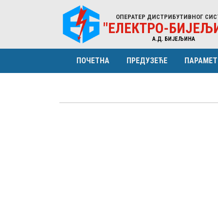
ОПЕРАТЕР ДИСТРИБУТИВНОГ СИС
"ЕЛЕКТРО-БИЈЕЉ
A.Д. БИЈЕЉИНА
ПОЧЕТНА
ПРЕДУЗЕЋЕ
ПАРАМЕТ
ПРОФИЛ
КАРАКТ
ОРГАНИЗАЦИЈА
ЕНЕРГИ
НАДЗОРНИ ОДБОР
СТРУКТ
УПРАВА (МЕНАЏМЕНТ)