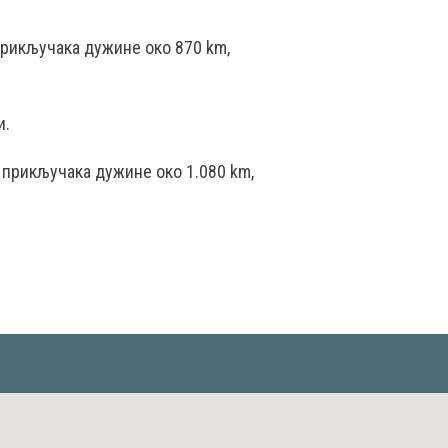
прикључака дужине око 870 km,
и.
 прикључака дужине око 1.080 km,