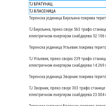
ТЈ БРАТУНАЦ
ТЈ ВЛАСЕНИЦА
Teренска јединица Бијељина покрива тери
ТЈ Бијељина, преко својe 563 трафо стани
електричном енергијом снабдијева 52.106 
Теренска јединица Угљевик покрива терито
ТЈ Угљевик, преко својих 239 трафо стани
електричном енергијом снабдијева 14.269 
Теренска јединица Зворник покрива терито
ТЈ Зворник, преко своје 303 трафо станиц
електричном енергијом снабдијева 23.004 
Теренска јединица Братунац покрива терит