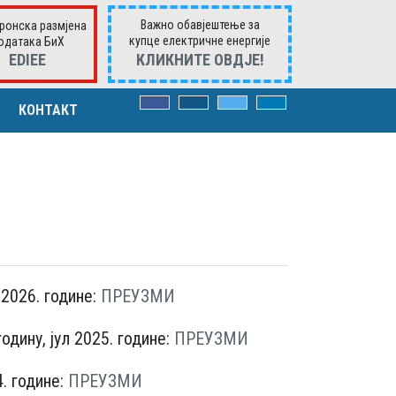
Важно обавјештење за
ронска размјена
купце електричне енергије
одатака БиХ
ЕDIEE
КЛИКНИTE ОВДЈЕ!
КОНТАКТ
ВОРИМА
има
к. захтјевима
 2026. године:
ПРЕУЗМИ
дину, јул 2025. године:
ПРЕУЗМИ
. године:
ПРЕУЗМИ