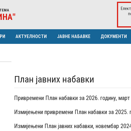
Елект
ТЕМА
п
ИНА"
РИ
АКТУЕЛНОСТИ
ЈАВНЕ НАБАВКЕ
ДОКУМЕНТИ
ЕРИСТИКЕ ДИСТР. МРЕЖЕ
ИСТОРИЈАТ
ПЛАН ЈАВНИХ НАБАВКИ
ЈА
СКУПШТИНА
ОДЛУКА О ДОДЈЕЛИ УГОВОРА
УРА КУПАЦА
ОДБОР ЗА РЕВИЗИЈУ
ИЗВЈЕШТАЈ О ЗАКЉУЧЕНИМ УГО
План јавних набавки
Извјештај о директним споразум
Извјештај о отв. поступцима и кон
Привремени План набавки за 2026. годину, март
Измијењени привремени План набавки за 2025. го
Измијењени План јавних набавки, новембар 2024