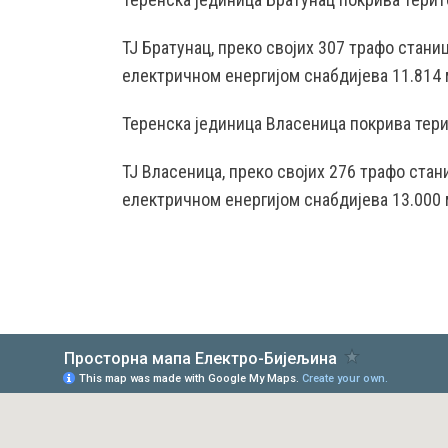
ТЈ Братунац, преко својих 307 трафо стан
електричном енергијом снабдијева 11.814 
Теренска јединица Власеница покрива тери
ТЈ Власеница, преко својих 276 трафо ста
електричном енергијом снабдијева 13.000 