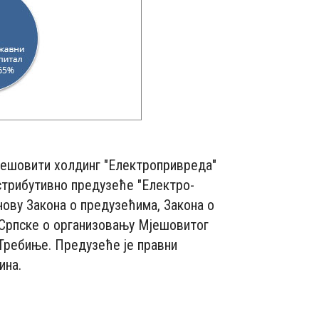
јешовити холдинг "Електропривреда"
стрибутивно предузеће "Електро-
ову Закона о предузећима, Закона о
 Српске о организовању Мјешовитог
Требиње. Предузеће је правни
ина.