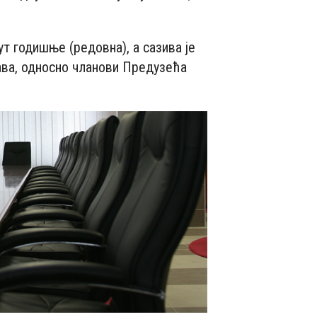
т годишње (редовна), а сазива је
ава, односно чланови Предузећа