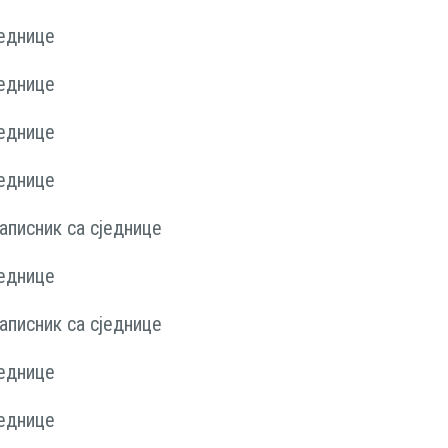
једнице
једнице
једнице
једнице
аписник са сједнице
једнице
аписник са сједнице
једнице
једнице