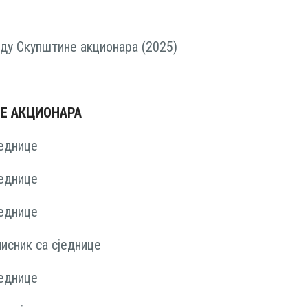
аду Скупштине акционара (2025)
Е АКЦИОНАРА
једнице
једнице
једнице
исник са сједнице
једнице