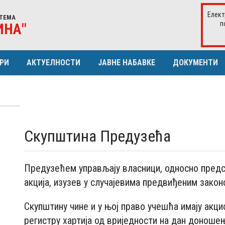
Елект
ТЕМА
п
ИНА"
РИ
АКТУЕЛНОСТИ
ЈАВНЕ НАБАВКЕ
ДОКУМЕНТИ
ЕРИСТИКЕ ДИСТР. МРЕЖЕ
ИСТОРИЈАТ
ПЛАН ЈАВНИХ НАБАВКИ
ЈА
СКУПШТИНА
ОДЛУКА О ДОДЈЕЛИ УГОВОРА
УРА КУПАЦА
ОДБОР ЗА РЕВИЗИЈУ
ИЗВЈЕШТАЈ О ЗАКЉУЧЕНИМ УГО
Скупштина Предузећа
Извјештај о директним споразум
Извјештај о отв. поступцима и кон
Предузећем управљају власници, односно предст
акција, изузев у случајевима предвиђеним закон
Скупштину чине и у њој право учешћа имају акц
регистру хартија од вриједности на дан доноше