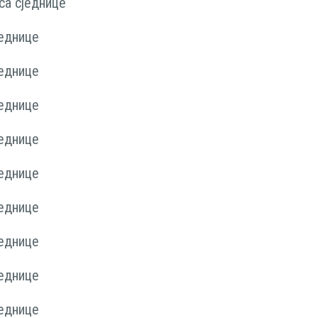
са сједнице
једнице
једнице
једнице
једнице
једнице
једнице
једнице
једнице
једнице