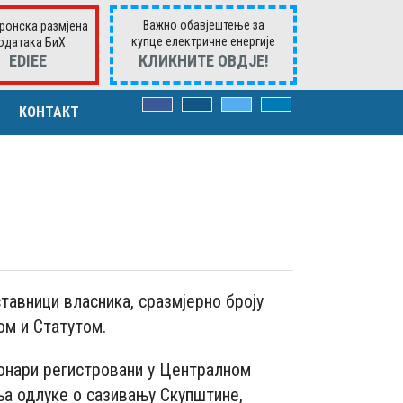
Важно обавјештење за
ронска размјена
купце електричне енергије
одатака БиХ
ЕDIEE
КЛИКНИTE ОВДЈЕ!
КОНТАКТ
ВОРИМА
има
к. захтјевима
авници власника, сразмјерно броју
ом и Статутом.
ионари регистровани у Централном
ња одлуке о сазивању Скупштине,