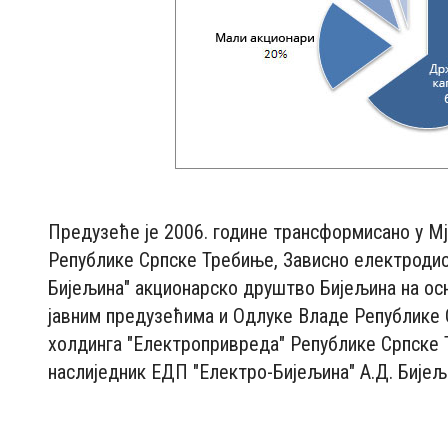
Предузеће је 2006. године трансформисано у М
Републике Српске Требиње, Зависно електроди
Бијељина" акционарско друштво Бијељина на осн
јавним предузећима и Одлуке Владе Републике
холдинга "Електропривреда" Републике Српске 
наслиједник ЕДП "Електро-Бијељина" А.Д. Бијељ