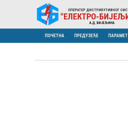
ОПЕРАТЕР ДИСТРИБУТИВНОГ СИС
"ЕЛЕКТРО-БИЈЕЉ
A.Д. БИЈЕЉИНА
ПОЧЕТНА
ПРЕДУЗЕЋЕ
ПАРАМЕТ
ПРОФИЛ
КАРАКТ
ОРГАНИЗАЦИЈА
ЕНЕРГИ
НАДЗОРНИ ОДБОР
СТРУКТ
УПРАВА (МЕНАЏМЕНТ)