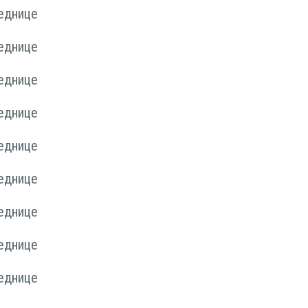
једнице
једнице
једнице
једнице
једнице
једнице
једнице
једнице
једнице