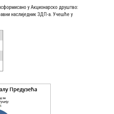
ансформисано у Акционарско друштво:
правни наслиједник ЗДП-а. Учешће у