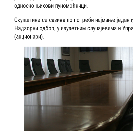
односно њихови пуномоћници.
Скупштине се сазива по потреби најмање једанпу
Надзорни одбор, у изузетним случајевима и Упр
(акционари).