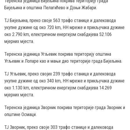
Teренска јединица Бијељина покрива територију града
Бијељина и општина Пелагићево и Доњи Жабари.
ТЈ Бијељина, преко својe 563 трафо станице и далековода
укупне дужине од око 720 km, НН мреже и прикључака дужине
око 2.790 km, електричном енергијом снабдијева 52.106
мјерних мјеста.
Теренска јединица Угљевик покрива територију општина
Угљевик и Лопаре као и мањи дио територије градa Бијељина.
ТЈ Угљевик, преко својих 239 трафо станица и далековода
укупне дужине од око 340 km, НН мреже и прикључака дужине
око 1.130 km, електричном енергијом снабдијева 14.269
мјерних мјеста.
Теренска јединица Зворник покрива територије града Зворник и
општине Осмаци.
ТЈ Зворник, преко своје 303 трафо станице и далековода