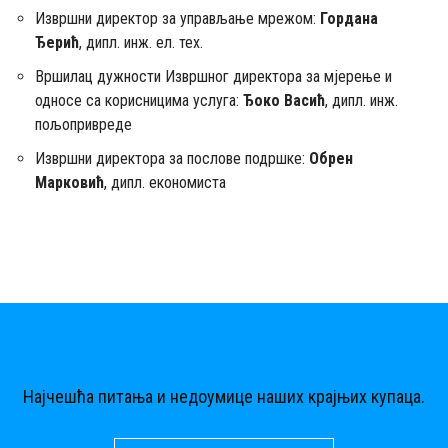
Извршни директор за управљање мрежом:
Гордана
Ђерић
, дипл. инж. ел. тех.
Вршилац дужности Извршног директора за мјерење и
односе са корисницима услуга:
Ђоко Васић
, дипл. инж.
пољопривреде
Извршни директора за послове подршке:
Обрен
Марковић
, дипл. екoномиста
Најчешћа питања и недоумице наших крајњих купаца.