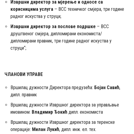
Извршни директор за мјерење и односе са
корисницима услуга
– ВСС техничког смјера, три године
радног искуства у струци;
Извршни директор за послове подршке
– ВСС
друштвеног смјера, дипломирани економиста/
дипломирани правник, три године радног искуства у
струци“;
ЧЛАНОВИ УПРАВЕ
Вршилац дужности Директора предузећа:
Бојан Савић
,
дипл. правник
Вршилац дужности Извршног директора за управљање
имовином:
Владимир Ђокић
дипл. економиста
Вршилац дужности Извршног директора за теренске
операције:
Милан Лукић
, дипл. инж. ел. тех.