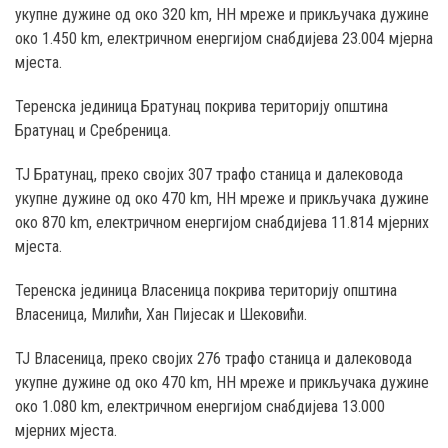
укупне дужине од око 320 km, НН мреже и прикључака дужине
око 1.450 km, електричном енергијом снабдијева 23.004 мјерна
мјеста.
Теренска јединица Братунац покрива територију општина
Братунац и Сребреница.
ТЈ Братунац, преко својих 307 трафо станица и далековода
укупне дужине од око 470 km, НН мреже и прикључака дужине
око 870 km, електричном енергијом снабдијева 11.814 мјерних
мјеста.
Теренска јединица Власеница покрива територију општина
Власеница, Милићи, Хан Пијесак и Шековићи.
ТЈ Власеница, преко својих 276 трафо станица и далековода
укупне дужине од око 470 km, НН мреже и прикључака дужине
око 1.080 km, електричном енергијом снабдијева 13.000
мјерних мјеста.