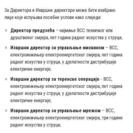
За Директора и Извршне директоре може бити изабрано
лице које испуњава посебне услове како слиједи:
Директор предузећа
– најмање ВСС техничког или
друштвеног смјера, пет година радног искуства у струци;
Извршни директор за управљање имовином
– ВСС,
електроинжењер електроенергетског смјера, пет година
радног искуства у струци, у дјелатности дистрибуције
електричне енергије;
Извршни директор за теренске операције
- ВСС,
електроинжењер електроенергетског смјера, пет година
радног искуства у струци, у дјелатности дистрибуције
електричне енергије;
Извршни директор за управљање мрежом
– ВСС,
електроинжењер електроенергетског смјера, три године
радног искуства у струци;