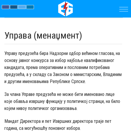
ПОЧЕТНА
Управа (менаџмент)
ПРЕДУЗЕЋЕ
ПАРАМЕТРИ
Управу предузећа бира Надзорни одбор већином гласова, на
основу јавног конкурса за избор најбоље квалификованог
кандидата, према оперативним и пословним потребама
АКТУЕЛНОСТИ
предузећа, а у складу са Законом о министарским, Владиним
и другим именовањима Републике Српске.
ЈАВНЕ
За члана Управе предузећа не може бити именовано лице
НАБАВКЕ
које обавља извршну функцију у политичкој странци, на било
којем нивоу политичког организовања.
ДОКУМЕНТИ
Мандат Директора и пет Извршних директора траје пет
КОНТАКТ
година, са могућношћу поновног избора.