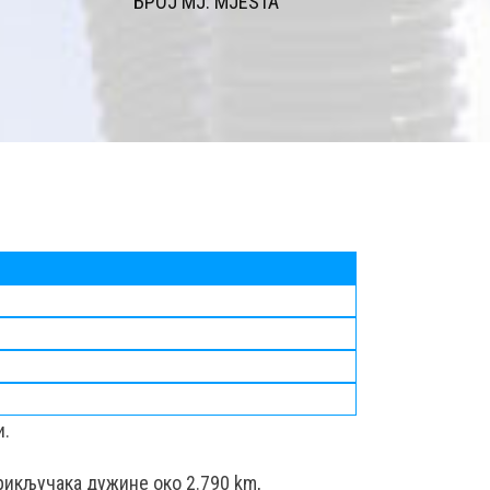
БРОЈ MJ. MJESTA
и.
рикључака дужине око 2.790 km,