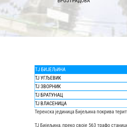
БРОЈ ГРАДОВА
TЈ БИЈЕЉИНА
ТЈ УГЉЕВИК
ТЈ ЗВОРНИК
ТЈ БРАТУНАЦ
ТЈ ВЛАСЕНИЦА
Teренска јединица Бијељина покрива тери
ТЈ Бијељина, преко својe 563 трафо стани