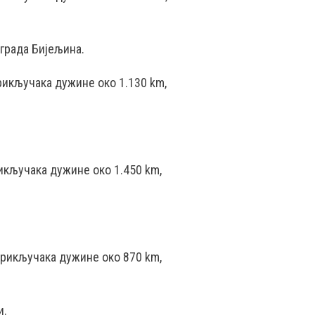
градa Бијељина.
рикључака дужине око 1.130 km,
икључака дужине око 1.450 km,
прикључака дужине око 870 km,
и.