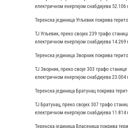
електричном енергијом снабдијева 52.106 
Теренска јединица Угљевик покрива терито
ТЈ Угљевик, преко својих 239 трафо стани
електричном енергијом снабдијева 14.269 
Теренска јединица Зворник покрива терито
ТЈ Зворник, преко своје 303 трафо станиц
електричном енергијом снабдијева 23.004 
Теренска јединица Братунац покрива терит
ТЈ Братунац, преко својих 307 трафо стан
електричном енергијом снабдијева 11.814 
Теренска јединица Власеница покрива тери