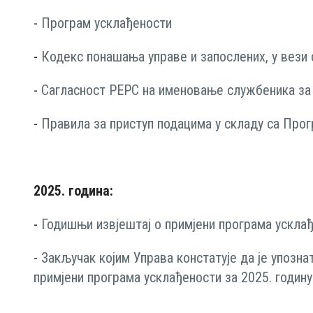
-
Програм усклађености
-
Кодекс понашања управe и запослених, у вези
-
Сагласност РЕРС на именовање службеника за
-
Правила за приступ подацима у складу са Про
2025. година:
-
Годишњи извјештаj o примјени програма усклађ
-
Закључак којим Управа констатује да је упозн
примјени програма усклађености за 2025. годину