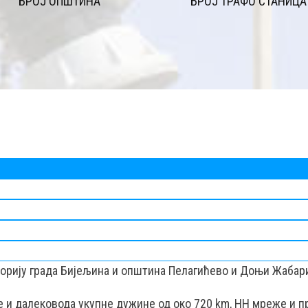
БРОЈ ОПШТИНА
БРОЈ ТРАФО СТАНИЦА
торију града Бијељина и општина Пелагићево и Доњи Жабар
це и далековода укупне дужине од око 720 km, НН мреже и п