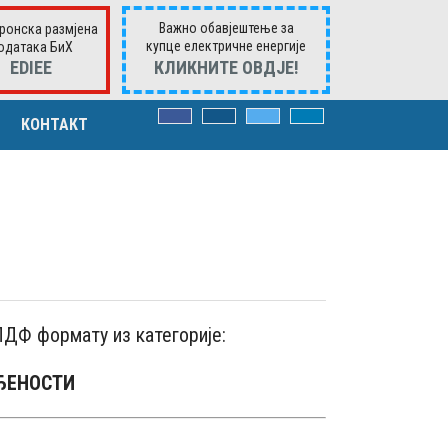
Важно обавјештење за
ронска размјена
купце електричне енергије
одатака БиХ
ЕDIEE
КЛИКНИTE ОВДЈЕ!
КОНТАКТ
ВОРИМА
има
к. захтјевима
ПДФ формату из категорије:
ЂЕНОСТИ