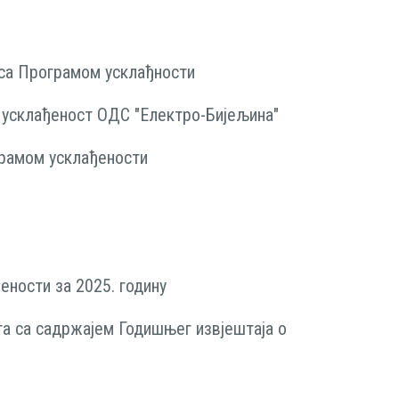
 са Програмом усклађности
 усклађеност ОДС "Електро-Бијељина"
грамом усклађености
ености за 2025. годину
ата са садржајем Годишњег извјештаjа o