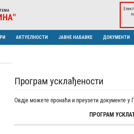
Елект
ТЕМА
п
ИНА"
РИ
АКТУЕЛНОСТИ
ЈАВНЕ НАБАВКЕ
ДОКУМЕНТИ
ЕРИСТИКЕ ДИСТР. МРЕЖЕ
ИСТОРИЈАТ
ПЛАН ЈАВНИХ НАБАВКИ
ЈА
СКУПШТИНА
ОДЛУКА О ДОДЈЕЛИ УГОВОРА
УРА КУПАЦА
ОДБОР ЗА РЕВИЗИЈУ
ИЗВЈЕШТАЈ О ЗАКЉУЧЕНИМ УГО
Програм усклађености
Извјештај о директним споразум
Извјештај о отв. поступцима и кон
Овдје можете пронаћи и преузети документе у 
ПРОГРАМ УСКЛА