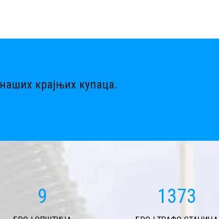
наших крајњих купаца.
11
1645