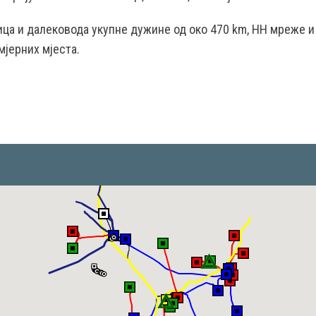
ница и далековода укупне дужине од око 470 km, НН мреже и
мјерних мјеста.