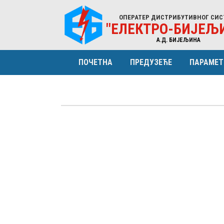
ОПЕРАТЕР ДИСТРИБУТИВНОГ СИС
"ЕЛЕКТРО-БИЈЕЉ
A.Д. БИЈЕЉИНА
ПОЧЕТНА
ПРЕДУЗЕЋЕ
ПАРАМЕТ
ПРОФИЛ
КАРАКТ
ОРГАНИЗАЦИЈА
ЕНЕРГИ
НАДЗОРНИ ОДБОР
СТРУКТ
УПРАВА (МЕНАЏМЕНТ)