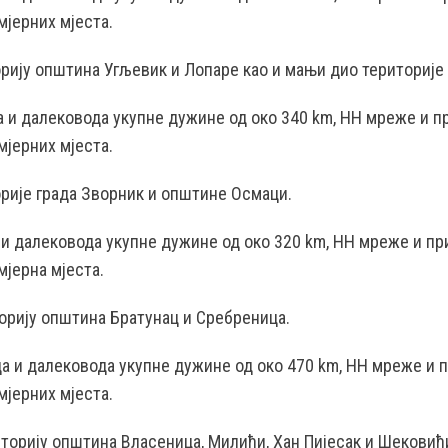
мјерних мјеста.
рију општина Угљевик и Лопаре као и мањи дио територије 
ца и далековода укупне дужине од око 340 km, НН мреже и п
мјерних мјеста.
рије града Зворник и општине Осмаци.
е и далековода укупне дужине од око 320 km, НН мреже и пр
мјерна мјеста.
орију општина Братунац и Сребреница.
ица и далековода укупне дужине од око 470 km, НН мреже и 
мјерних мјеста.
торију општина Власеница, Милићи, Хан Пијесак и Шековић