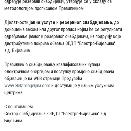
одређује резервни снабдијевач, утврђује се у складу са
методологијом прописаном Правилником.
Дјелатности
јавне услуге
и
резервног снабдијевања
, до
доношења закона или другог прописа којим ће се регулисати
одређивање јавног и резервног снабдјевача, на подручју које
дистрибутивно покрива обавља ЗЕДП ''Електро-Бијељина''
а.д. Бијељина.
Правилник о снабдијевању квалификованих купаца
електричном енергијом и поступку промјене снабдјевача
објављен је на WEB страници Предузећа
www.elektrobijeljina.com
и доступан је у нашим услужним
центрима.
С поштовањем,
Сектор снабдијевања - ЗЕДП "Електро-Бијељина" а.д.
Бијељина