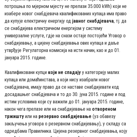
потрошња по мјерном мјесту не прелази 35.000 kWh) који не
изабере новог снабдјевача квалификованих купаца има право
да купује електричну енергију од
јавног снабдјевачa
, тј. да
се снабдијева електричном енергијом у систему
универзалне услуге, гдје на снази остаје постојећи Уговор о
снабдијевању, а цијену снабдијевања ових купаца и даље
утврђује Регулаторна комисија на исти начин, као и до 01.
јануара 2015. године.
Квалификовани купци
који не спадају
у категорију малих
купаца или домаћинстава, а који нису изабрали новог
снабдјевача, имају право да се наставе снабдијевати код
досадашњег снабдјевача и то до 30. јуна 2015. године и под
истим условима који су важили до 01. јануара 2015. године,
након чега прелазе или на снабдијевање на
отвореном
тржишту
или на
резервно снабдијевање
(уз обавезу
закључења уговора о резервном снабдијевању), у складу са
одредбама Правилника. Цијена резервног снабдијевања, коју