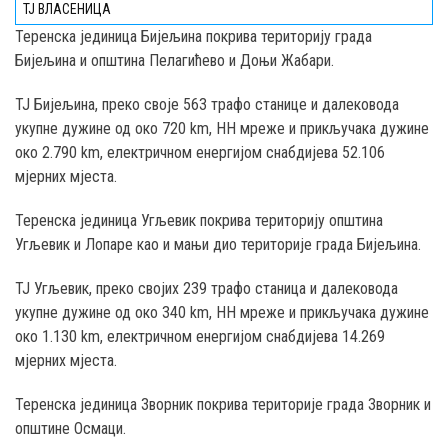
ТЈ ВЛАСЕНИЦА
Teренска јединица Бијељина покрива територију града
Бијељина и општина Пелагићево и Доњи Жабари.
ТЈ Бијељина, преко својe 563 трафо станице и далековода
укупне дужине од око 720 km, НН мреже и прикључака дужине
око 2.790 km, електричном енергијом снабдијева 52.106
мјерних мјеста.
Теренска јединица Угљевик покрива територију општина
Угљевик и Лопаре као и мањи дио територије градa Бијељина.
ТЈ Угљевик, преко својих 239 трафо станица и далековода
укупне дужине од око 340 km, НН мреже и прикључака дужине
око 1.130 km, електричном енергијом снабдијева 14.269
мјерних мјеста.
Теренска јединица Зворник покрива територије града Зворник и
општине Осмаци.