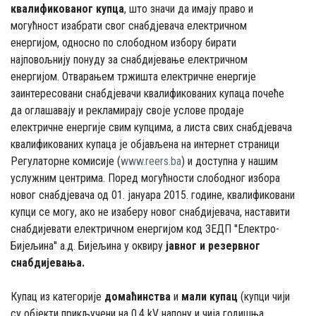
квалификованог купца
, што значи да имају право и
могућност изабрати свог снабдјевача електричном
енергијом, односно по слободном избору бирати
најповољнију понуду за снабдијевање електричном
енергијом. Отварањем тржишта електричне енергије
заинтересовани снабдјевачи квалификованих купаца почеће
да оглашавају и рекламирају своје услове продаје
електричне енергије свим купцима, а листа свих снабдјевача
квалификованих купаца је објављена на интернет страници
Регулаторне комисије (
www.reers.ba
) и доступна у нашим
услужним центрима. Поред могућности слободног избора
новог снабдјевача од 01. јануара 2015. године, квалификовани
купци се могу, ако не изаберу новог снабдијевача, наставити
снабдијевати електричном енергијом код ЗЕДП ''Електро-
Бијељина'' а.д. Бијељина у оквиру
јавног и резервног
снабдијевања.
Купац из категорије
домаћинства
и
мали купац
(купци чији
су објекти прикључени на 0,4 kV напону и чија годишња