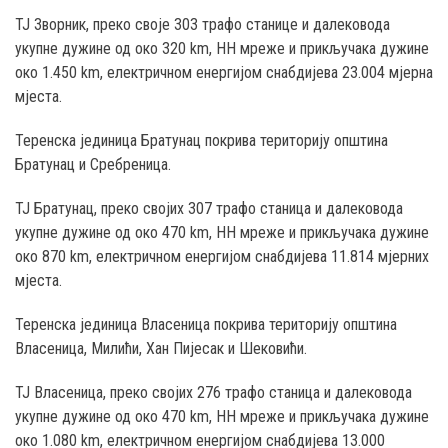
ТЈ Зворник, преко своје 303 трафо станице и далековода
укупне дужине од око 320 km, НН мреже и прикључака дужине
око 1.450 km, електричном енергијом снабдијева 23.004 мјерна
мјеста.
Теренска јединица Братунац покрива територију општина
Братунац и Сребреница.
ТЈ Братунац, преко својих 307 трафо станица и далековода
укупне дужине од око 470 km, НН мреже и прикључака дужине
око 870 km, електричном енергијом снабдијева 11.814 мјерних
мјеста.
Теренска јединица Власеница покрива територију општина
Власеница, Милићи, Хан Пијесак и Шековићи.
ТЈ Власеница, преко својих 276 трафо станица и далековода
укупне дужине од око 470 km, НН мреже и прикључака дужине
око 1.080 km, електричном енергијом снабдијева 13.000