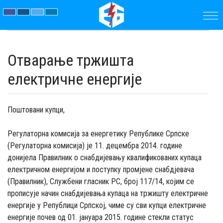
ПОЧЕТНА
Отварање тржишта
ПРЕДУЗЕЋЕ
електричне енергије
ПАРАМЕТРИ
Поштовани купци,
АКТУЕЛНОСТИ
Регулаторна комисија за енергетику Републике Српске
ЈАВНЕ
(Регулаторна комисија) је 11. децембра 2014. године
донијела Правилник о снабдијевању квалификованих купаца
НАБАВКЕ
електричном енергијом и поступку промјене снабдјевача
(Правилник), Службени гласник РС, број 117/14, којим се
ДОКУМЕНТИ
прописује начин снабдијевања купаца на тржишту електричне
енергије у Републици Српској, чиме су сви купци електричне
КОНТАКТ
енергије почев од 01. јануара 2015. године стекли статус