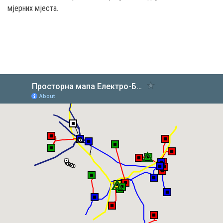
мјерних мјеста.