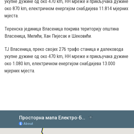
укупне дужине од око 470 km, НН мреже и прикључака дужине
око 870 km, електричном енергијом снабдијева 11.814 мјерних
мјеста.
Теренска јединица Власеница покрива територију општина
Власеница, Милићи, Хан Пијесак и Шековићи.
ТЈ Власеница, преко својих 276 трафо станица и далековода
укупне дужине од око 470 km, НН мреже и прикључака дужине
око 1.080 km, електричном енергијом снабдијева 13.000
мјерних мјеста.