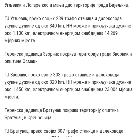
Угљевик и Лопаре као и мањи дио територије градa Бијељина.
ТЈ Угљевик, преко својих 239 трафо станица и далековода
укупне дужине од око 340 km, НН мреже и прикључака дужине
око 1.130 km, електричном енергијом снабдијева 14.269
мјерних мјеста.
Теренска јединица Зворник покрива територије града Зворник и
општине Осмаци.
ТЈ Зворник, преко своје 303 трафо станице и далековода
укупне дужине од око 320 km, НН мреже и прикључака дужине
око 1.450 km, електричном енергијом снабдијева 23.004 мјерна
мјеста.
Теренска јединица Братунац покрива територију општина
Братунац и Сребреница.
ТЈ Братунац, преко својих 307 трафо станица и далековода