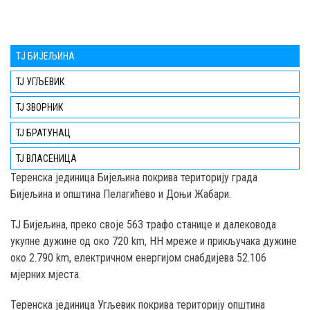
TЈ БИЈЕЉИНА
ТЈ УГЉЕВИК
ТЈ ЗВОРНИК
ТЈ БРАТУНАЦ
ТЈ ВЛАСЕНИЦА
Teренска јединица Бијељина покрива територију града
Бијељина и општина Пелагићево и Доњи Жабари.
ТЈ Бијељина, преко својe 563 трафо станице и далековода
укупне дужине од око 720 km, НН мреже и прикључака дужине
око 2.790 km, електричном енергијом снабдијева 52.106
мјерних мјеста.
Теренска јединица Угљевик покрива територију општина