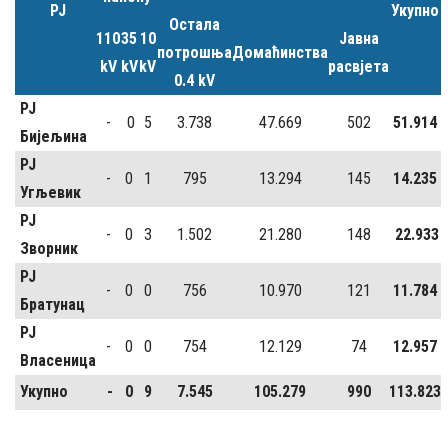
РЈ
Укупно
Остала
110
35
10
Јавна
потрошња
Домаћинства
kV
kV
kV
расвјета
0.4 kV
РЈ
-
0
5
3.738
47.669
502
51.914
Бијељина
РЈ
-
0
1
795
13.294
145
14.235
Угљевик
РЈ
-
0
3
1.502
21.280
148
22.933
Зворник
РЈ
-
0
0
756
10.970
121
11.784
Братунац
РЈ
-
0
0
754
12.129
74
12.957
Власеница
Укупно
-
0
9
7.545
105.279
990
113.823