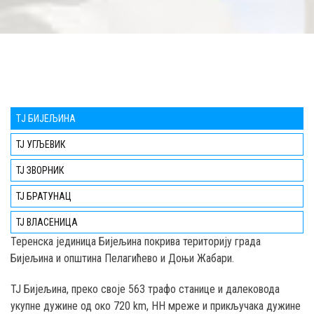
TЈ БИЈЕЉИНА
ТЈ УГЉЕВИК
ТЈ ЗВОРНИК
ТЈ БРАТУНАЦ
ТЈ ВЛАСЕНИЦА
Teренска јединица Бијељина покрива територију града
Бијељина и општина Пелагићево и Доњи Жабари.
ТЈ Бијељина, преко својe 563 трафо станице и далековода
укупне дужине од око 720 km, НН мреже и прикључака дужине