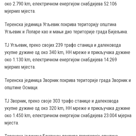
око 2.790 km, електричном енергијом снабдијева 52.106
мјерних мјеста.
Теренска јединица Угљевик покрива територију општина
Угљевик и Лопаре као и мањи дио територије градa Бијељина.
ТЈ Угљевик, преко својих 239 трафо станица и далековода
укупне дужине од око 340 km, НН мреже и прикључака дужине
око 1.130 km, електричном енергијом снабдијева 14.269
мјерних мјеста.
Теренска јединица Зворник покрива територије града Зворник и
општине Осмаци.
ТЈ Зворник, преко своје 303 трафо станице и далековода
укупне дужине од око 320 km, НН мреже и прикључака дужине
око 1.450 km, електричном енергијом снабдијева 23.004 мјерна
мјеста.