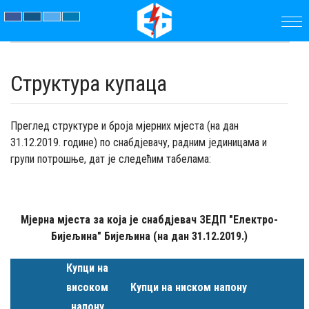
ПОЧЕТНА
Структура купаца
ПРЕДУЗЕЋЕ
ПАРАМЕТРИ
Преглед структуре и броја мјерних мјеста (на дан
31.12.2019. године) по снабдјевачу, радним јединицама и
групи потрошње, дат је следећим табелама:
АКТУЕЛНОСТИ
ЈАВНЕ
Мјерна мјеста за која је снабдјевач ЗЕДП "Електро-
НАБАВКЕ
Бијељина" Бијељина (на дан 31.12.2019.)
ДОКУМЕНТИ
Купци на
високом
Купци на ниском напону
КОНТАКТ
напону