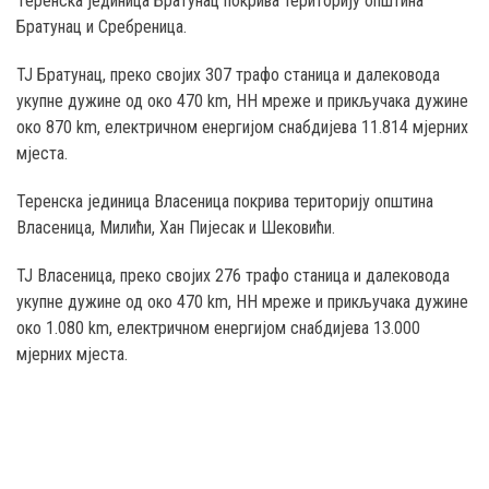
Теренска јединица Братунац покрива територију општина
Братунац и Сребреница.
ТЈ Братунац, преко својих 307 трафо станица и далековода
укупне дужине од око 470 km, НН мреже и прикључака дужине
око 870 km, електричном енергијом снабдијева 11.814 мјерних
мјеста.
Теренска јединица Власеница покрива територију општина
Власеница, Милићи, Хан Пијесак и Шековићи.
ТЈ Власеница, преко својих 276 трафо станица и далековода
укупне дужине од око 470 km, НН мреже и прикључака дужине
око 1.080 km, електричном енергијом снабдијева 13.000
мјерних мјеста.