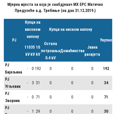
Мјерна мјеста за која је снабдјевач МХ ЕРС Матично
Предузеће а.д. Требиње (на дан 31.12.2019.)
Купци на
високом
Купци на ниском напону
напону
РЈ
Укупно
Остала
110
35
10
Јавна
потрошња
Домаћинства
kV
kV
kV
расвјета
0.4 kV
РЈ
-
0
192
0
0
0
192
Бијељина
РЈ
-
3
31
0
0
0
34
Угљевик
РЈ
-
0
71
0
0
0
71
Зворник
РЈ
-
1
29
0
0
0
30