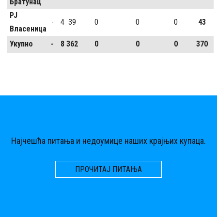
Братунац
РЈ
-
4
39
0
0
0
43
Власеница
Укупно
-
8
362
0
0
0
370
Најчешћа питања и недоумице наших крајњих купаца.
ПРОЧИТАЈ ПИТАЊА