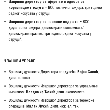
Извршни директор за мјерење и односе са
корисницима услуга
– ВСС техничког смјера, три године
радног искуства у струци;
Извршни директор за послове подршке
– ВСС
друштвеног смјера, дипломирани економиста/
дипломирани правник, три године радног искуства у
струци“;
ЧЛАНОВИ УПРАВЕ
Вршилац дужности Директора предузећа:
Бојан Савић
,
дипл. правник
Вршилац дужности Извршног директора за управљање
имовином:
Владимир Ђокић
дипл. економиста
Вршилац дужности Извршног директора за теренске
операције:
Милан Лукић
, дипл. инж. ел. тех.