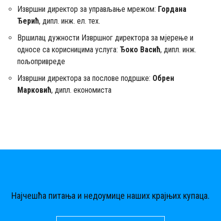
Извршни директор за управљање мрежом:
Гордана
Ђерић
, дипл. инж. ел. тех.
Вршилац дужности Извршног директора за мјерење и
односе са корисницима услуга:
Ђоко Васић
, дипл. инж.
пољопривреде
Извршни директора за послове подршке:
Обрен
Марковић
, дипл. екoномиста
Најчешћа питања и недоумице наших крајњих купаца.