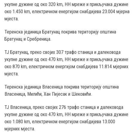
укупне дужине од око 320 km, НН мреже и прикључака дужине
око 1.450 km, електричном енергијом снабдијева 23.004 мјерна
мјеста.
Теренска јединица Братунац покрива територију општина
Братунац и Сребреница.
ТЈ Братунац, преко својих 307 трафо станица и далековода
укупне дужине од око 470 km, НН мреже и прикључака дужине
око 870 km, електричном енергијом снабдијева 11.814 мјерних
мјеста.
Теренска јединица Власеница покрива територију општина
Власеница, Милићи, Хан Пијесак и Шековићи.
ТЈ Власеница, преко својих 276 трафо станица и далековода
укупне дужине од око 470 km, НН мреже и прикључака дужине
око 1.080 km, електричном енергијом снабдијева 13.000
мјерних мјеста.