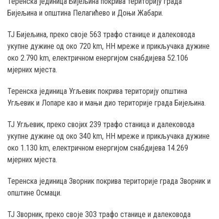
Teренска јединица Бијељина покрива територију града
Бијељина и општина Пелагићево и Доњи Жабари.
ТЈ Бијељина, преко својe 563 трафо станице и далековода
укупне дужине од око 720 km, НН мреже и прикључака дужине
око 2.790 km, електричном енергијом снабдијева 52.106
мјерних мјеста.
Теренска јединица Угљевик покрива територију општина
Угљевик и Лопаре као и мањи дио територије градa Бијељина.
ТЈ Угљевик, преко својих 239 трафо станица и далековода
укупне дужине од око 340 km, НН мреже и прикључака дужине
око 1.130 km, електричном енергијом снабдијева 14.269
мјерних мјеста.
Теренска јединица Зворник покрива територије града Зворник и
општине Осмаци.
ТЈ Зворник, преко своје 303 трафо станице и далековода