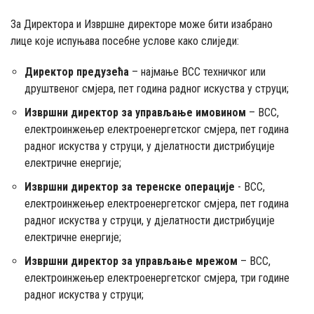
За Директора и Извршне директоре може бити изабрано
лице које испуњава посебне услове како слиједи:
Директор предузећа
– најмање ВСС техничког или
друштвеног смјера, пет година радног искуства у струци;
Извршни директор за управљање имовином
– ВСС,
електроинжењер електроенергетског смјера, пет година
радног искуства у струци, у дјелатности дистрибуције
електричне енергије;
Извршни директор за теренске операције
- ВСС,
електроинжењер електроенергетског смјера, пет година
радног искуства у струци, у дјелатности дистрибуције
електричне енергије;
Извршни директор за управљање мрежом
– ВСС,
електроинжењер електроенергетског смјера, три године
радног искуства у струци;