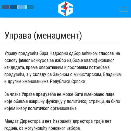
ПОЧЕТНА
Управа (менаџмент)
ПРЕДУЗЕЋЕ
ПАРАМЕТРИ
Управу предузећа бира Надзорни одбор већином гласова, на
основу јавног конкурса за избор најбоље квалификованог
кандидата, према оперативним и пословним потребама
АКТУЕЛНОСТИ
предузећа, а у складу са Законом о министарским, Владиним
и другим именовањима Републике Српске.
ЈАВНЕ
За члана Управе предузећа не може бити именовано лице
НАБАВКЕ
које обавља извршну функцију у политичкој странци, на било
којем нивоу политичког организовања.
ДОКУМЕНТИ
Мандат Директора и пет Извршних директора траје пет
КОНТАКТ
година, са могућношћу поновног избора.